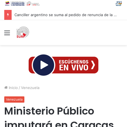
Canciller argentino se suma al pedido de renuncia de la vicepresidenta Villarruel
Menú
Inicio
/
Venezuela
Venezuela
Ministerio Público
imputará en Caracas