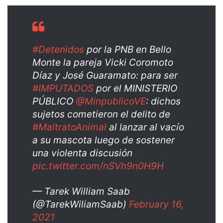
#Detenidos
por la PNB en Bello
Monte la pareja Vicki Coromoto
Díaz y José Guaramato: para ser
#IMPUTADOS
por el MINISTERIO
PÚBLICO
@MinpublicoVE
: dichos
sujetos cometieron el delito de
#MaltratoAnimal
al lanzar al vacío
a su mascota luego de sostener
una violenta discusión
pic.twitter.com/nSVh9n0H9H
— Tarek William Saab
(@TarekWiliamSaab)
February 16,
2021