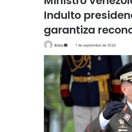
Ministro venezol
Indulto presidenc
garantiza reconc
Send
Erico
1 de septiembre de 2020
an
email