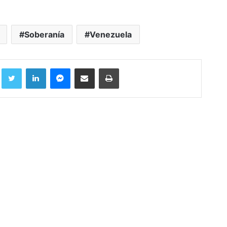
Soberanía
Venezuela
Facebook
Twitter
LinkedIn
Messenger
Compartir por correo electrónico
Imprimir