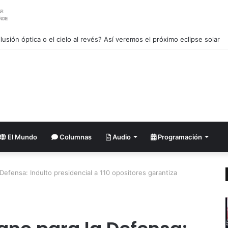
lusión óptica o el cielo al revés? Así veremos el próximo eclipse solar
El Mundo
Columnas
Audio
Programación
Defensa: Indulto presidencial a 110 opositores garantiza