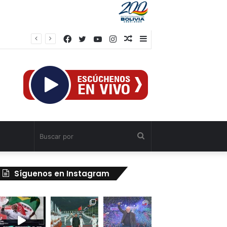
Facebook
Twitter
YouTube
Instagram
Publicación
Barra
al
lateral
azar
Buscar
por
Síguenos en Instagram