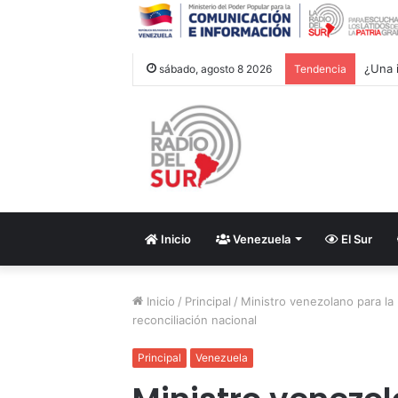
¿Una i
sábado, agosto 8 2026
Tendencia
Inicio
Venezuela
El Sur
Inicio
/
Principal
/
Ministro venezolano para la 
reconciliación nacional
Principal
Venezuela