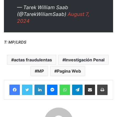
— Tarek William Saab
(@TarekWiliamSaab)
August 7,
2024
T: MP/LRDS
actas fraudulentas
Investigación Penal
MP
Pagina Web
Facebook
Twitter
LinkedIn
Messenger
WhatsApp
Telegram
Compartir por correo electrónico
Imprim