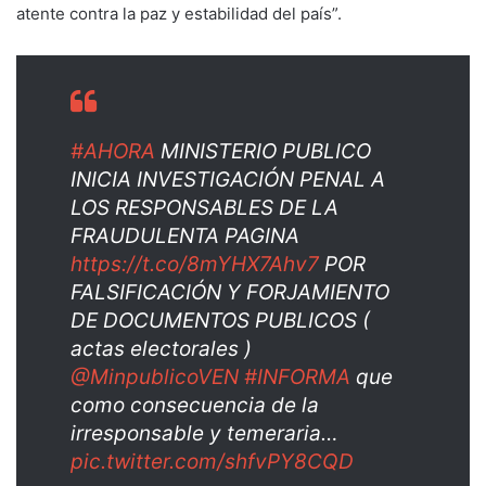
atente contra la paz y estabilidad del país”.
#AHORA
MINISTERIO PUBLICO
INICIA INVESTIGACIÓN PENAL A
LOS RESPONSABLES DE LA
FRAUDULENTA PAGINA
https://t.co/8mYHX7Ahv7
POR
FALSIFICACIÓN Y FORJAMIENTO
DE DOCUMENTOS PUBLICOS (
actas electorales )
@MinpublicoVEN
#INFORMA
que
como consecuencia de la
irresponsable y temeraria…
pic.twitter.com/shfvPY8CQD