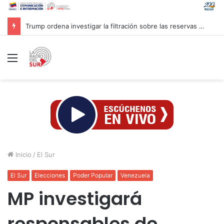
Trump ordena investigar la filtración sobre las reservas de municiones
Menú
Inicio
/
El Sur
El Sur
Elecciones
Poder Popular
Venezuela
MP investigará
responsables de