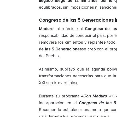
llegado luego de 12 mil años, por lo
equlibrados, sin imposiciones ni sancione
Congreso de las 5 Generaciones i
Maduro
, al referirse al
Congreso de la
responsabilidad de conducir al país, por 
removerá los cimientos y replantee todo 
de las 5 Generaciones
se creó con el pro
del Pueblo.
Asimismo, subrayó que la agenda boliva
transformaciones necesarias para que l
XXI sea irreversible»,
Durante su programa
«Con Maduro +»
,
incorporación en el
Congreso de las 5
Recomendó establecer una meta que cont
país durante los próximos cuatro años.