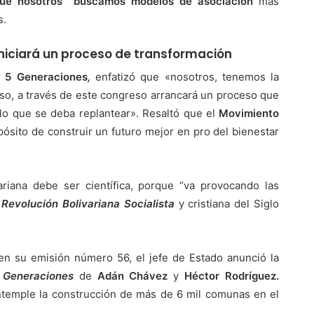
 que nosotros buscamos modelos de asociación
más
s.
niciará un proceso de transformación
s 5 Generaciones
,
enfatizó que «nosotros, tenemos la
eso, a través de este congreso arrancará un proceso que
lo que se deba replantear». Resaltó que el
Movimiento
pósito de construir un futuro mejor en pro del bienestar
riana debe ser científica, porque “va provocando las
a
Revolución Bolivariana Socialista
y cristiana del Siglo
 en su emisión número 56, el jefe de Estado anunció la
 Generaciones
de
Adán Chávez
y
Héctor Rodríguez.
emple la construcción de más de 6 mil comunas en el