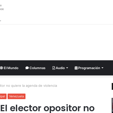
026: Venezolano Ricardo Montes de Oca conquista Oro en salto con pé
El Mundo
Columnas
Audio
Programación
itor no quiere la agenda de violencia
ipal
Venezuela
El elector opositor no