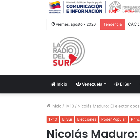
CAC 2
viernes, agosto 7 2026
Tendencia
Inicio
Venezuela
El Sur
Inicio
/
1x10
/
Nicolás Maduro: El elector opos
1x10
El Sur
Elecciones
Poder Popular
Princ
Nicolás Maduro: 