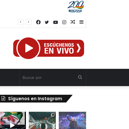
Facebook
Twitter
YouTube
Instagram
Publicación
Barra
rtiga
al
lateral
azar
Buscar
por
Síguenos en Instagram