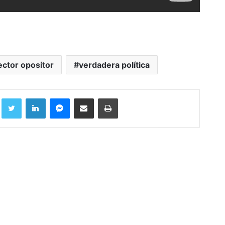
ector opositor
verdadera política
Facebook
Twitter
LinkedIn
Messenger
Compartir por correo electrónico
Imprimir