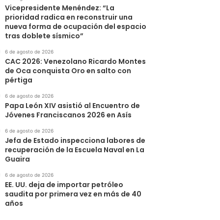
Vicepresidente Menéndez: “La
prioridad radica en reconstruir una
nueva forma de ocupación del espacio
tras doblete sísmico”
6 de agosto de 2026
CAC 2026: Venezolano Ricardo Montes
de Oca conquista Oro en salto con
pértiga
6 de agosto de 2026
Papa León XIV asistió al Encuentro de
Jóvenes Franciscanos 2026 en Asís
6 de agosto de 2026
Jefa de Estado inspecciona labores de
recuperación de la Escuela Naval en La
Guaira
6 de agosto de 2026
EE. UU. deja de importar petróleo
saudita por primera vez en más de 40
años