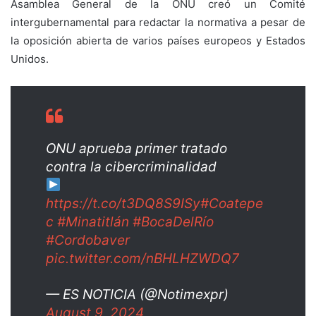
Asamblea General de la ONU creó un Comité
intergubernamental para redactar la normativa a pesar de
la oposición abierta de varios países europeos y Estados
Unidos.
ONU aprueba primer tratado
contra la cibercriminalidad
https://t.co/t3DQ8S9ISy
#Coatepe
c
#Minatitlán
#BocaDelRío
#Cordobaver
pic.twitter.com/nBHLHZWDQ7
— ES NOTICIA (@Notimexpr)
August 9, 2024