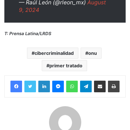
— Raúl León (@rleon_mx)
August
9, 2024
T: Prensa Latina/LRDS
cibercriminalidad
onu
primer tratado
Facebook
Twitter
LinkedIn
Messenger
WhatsApp
Telegram
Compartir por correo electrónico
Imprim