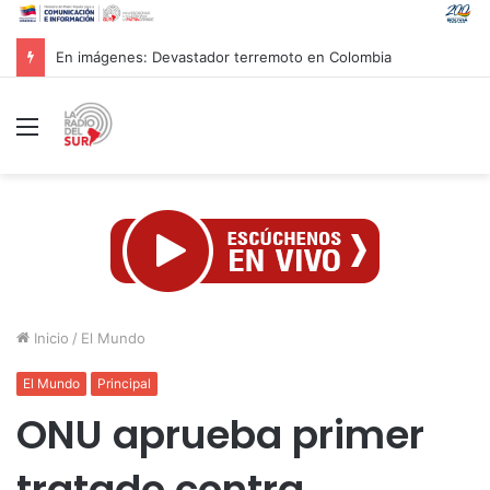
Inicia coloquio internacional en Cuba sobre el legado histórico de Fidel Castro
Menú
Inicio
/
El Mundo
El Mundo
Principal
ONU aprueba primer
tratado contra