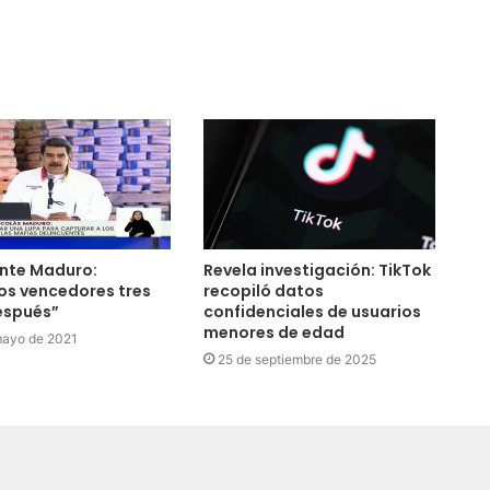
ente Maduro:
Revela investigación: TikTok
os vencedores tres
recopiló datos
espués”
confidenciales de usuarios
menores de edad
mayo de 2021
25 de septiembre de 2025