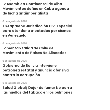
IV Asamblea Continental de Alba
Movimientos define en Cuba agenda
de lucha antiimperialista
6 de agosto de 2026
TSJ aprueba Jurisdicción Civil Especial
para atender a afectados por sismos
en Venezuela
6 de agosto de 2026
Lamentan salida de Chile del
Movimiento de Países No Alineados
6 de agosto de 2026
Gobierno de Bolivia interviene
petrolera estatal y anuncia ofensiva
contra la corrupción
6 de agosto de 2026
Salud Global/ Dejar de fumar No borra
las huellas del tabaco en los pulmones