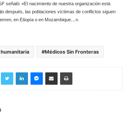
F señaló: «El nacimiento de nuestra organización está
glo después, las poblaciones víctimas de conflictos siguen
n Yemen, en Etiopía o en Mozambique…».
 humanitaria
Médicos Sin Fronteras
Facebook
Twitter
LinkedIn
Messenger
Compartir por correo electrónico
Imprimir
s