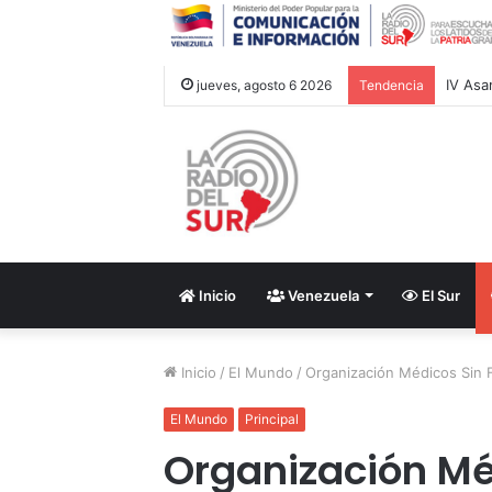
jueves, agosto 6 2026
Tendencia
Inicio
Venezuela
El Sur
Inicio
/
El Mundo
/
Organización Médicos Sin 
El Mundo
Principal
Organización Mé