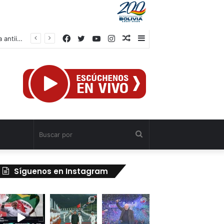
Facebook
Twitter
YouTube
Instagram
Publicación
Barra
IV Asamblea Continental de Alba Movimientos define en Cuba agenda de lucha antiimperialista
al
lateral
azar
Buscar
por
Síguenos en Instagram