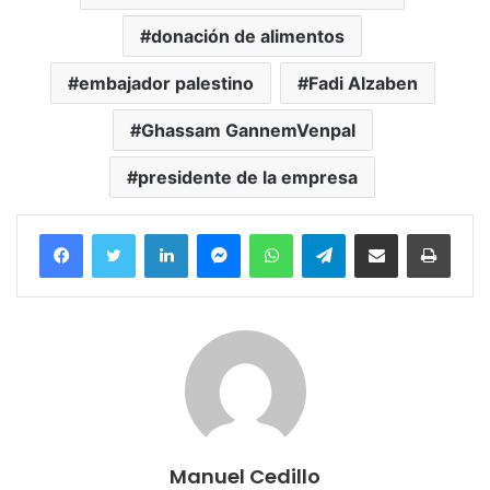
donación de alimentos
embajador palestino
Fadi Alzaben
Ghassam GannemVenpal
presidente de la empresa
Facebook
Twitter
LinkedIn
Messenger
WhatsApp
Telegram
Compartir por correo electrónico
Imprim
Manuel Cedillo