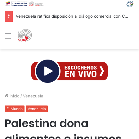
Venezuela ratifica disposición al diálogo comercial con Colombia bajo el principio de soberanía
Menú
Inicio
/
Venezuela
El Mundo
Venezuela
Palestina dona
alimentos e insumos