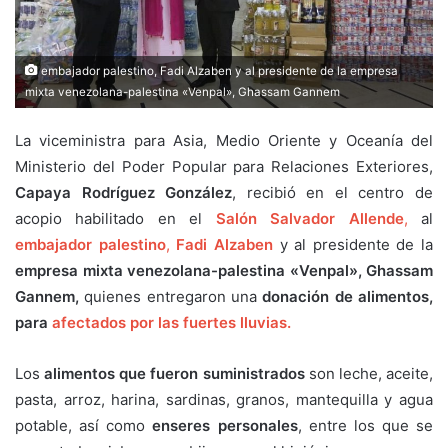
embajador palestino, Fadi Alzaben y al presidente de la empresa
mixta venezolana-palestina «Venpal», Ghassam Gannem
La viceministra para Asia, Medio Oriente y Oceanía del
Ministerio del Poder Popular para Relaciones Exteriores,
Capaya Rodríguez González
, recibió en el centro de
acopio habilitado en el
Salón Salvador Allende
,
al
embajador palestino
,
Fadi Alzaben
y al presidente de la
empresa mixta venezolana-palestina
«Venpal», Ghassam
Gannem,
quienes entregaron una
donación de alimentos,
para
afectados por las fuertes lluvias.
Los
alimentos que fueron suministrados
son leche, aceite,
pasta, arroz, harina, sardinas, granos, mantequilla y agua
potable, así como
enseres personales
, entre los que se