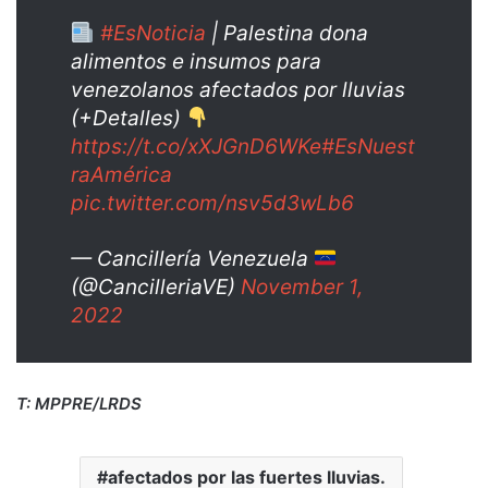
#EsNoticia
| Palestina dona
alimentos e insumos para
venezolanos afectados por lluvias
(+Detalles)
https://t.co/xXJGnD6WKe
#EsNuest
raAmérica
pic.twitter.com/nsv5d3wLb6
— Cancillería Venezuela
(@CancilleriaVE)
November 1,
2022
T: MPPRE/LRDS
afectados por las fuertes lluvias.