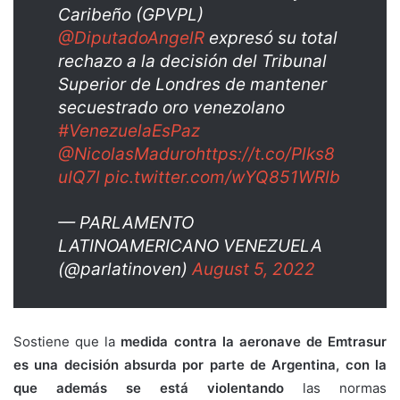
Caribeño (GPVPL)
@DiputadoAngelR
expresó su total
rechazo a la decisión del Tribunal
Superior de Londres de mantener
secuestrado oro venezolano
#VenezuelaEsPaz
@NicolasMaduro
https://t.co/Plks8
uIQ7l
pic.twitter.com/wYQ851WRlb
— PARLAMENTO
LATINOAMERICANO VENEZUELA
(@parlatinoven)
August 5, 2022
Sostiene que la
medida contra la aeronave de Emtrasur
es una decisión absurda por parte de Argentina, con la
que además se está violentando
las normas