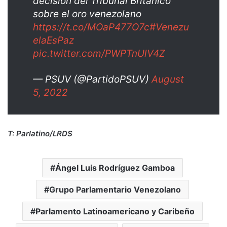
decisión del Tribunal Británico
sobre el oro venezolano
https://t.co/MOaP477O7c
#Venezu
elaEsPaz
pic.twitter.com/PWPTnUlV4Z
— PSUV (@PartidoPSUV)
August
5, 2022
T: Parlatino/LRDS
Ángel Luis Rodríguez Gamboa
Grupo Parlamentario Venezolano
Parlamento Latinoamericano y Caribeño