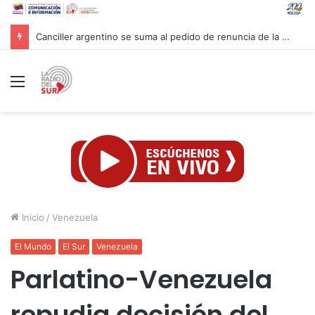
Venezuela y la firma global Miyamoto International evalúan proyectos para reforzar la resiliencia sísmica nacional
Menú
Inicio
/
Venezuela
El Mundo
El Sur
Venezuela
Parlatino-Venezuela
repudia decisión del