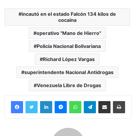
incautó en el estado Falcón 134 kilos de
cocaína
operativo "Mano de Hierro"
Policía Nacional Bolivariana
Richard López Vargas
superintendente Nacional Antidrogas
Venezuela Libre de Drogas
Facebook
Twitter
LinkedIn
Messenger
WhatsApp
Telegram
Compartir por correo electrónico
Imprim