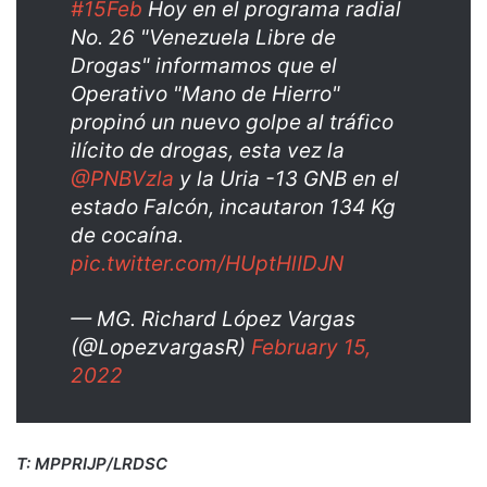
#15Feb
Hoy en el programa radial
No. 26 "Venezuela Libre de
Drogas" informamos que el
Operativo "Mano de Hierro"
propinó un nuevo golpe al tráfico
ilícito de drogas, esta vez la
@PNBVzla
y la Uria -13 GNB en el
estado Falcón, incautaron 134 Kg
de cocaína.
pic.twitter.com/HUptHlIDJN
— MG. Richard López Vargas
(@LopezvargasR)
February 15,
2022
T: MPPRIJP/LRDSC