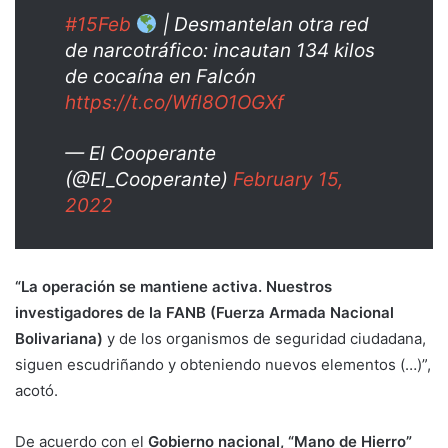
#15Feb
| Desmantelan otra red
de narcotráfico: incautan 134 kilos
de cocaína en Falcón
https://t.co/Wfl8O1OGXf
— El Cooperante
(@El_Cooperante)
February 15,
2022
“La operación se mantiene activa. Nuestros
investigadores de la FANB (Fuerza Armada Nacional
Bolivariana)
y de los organismos de seguridad ciudadana,
siguen escudriñando y obteniendo nuevos elementos (…)”,
acotó.
De acuerdo con el
Gobierno nacional, “Mano de Hierro”