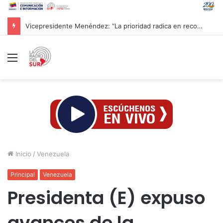
CAC 2026: Venezolano Ricardo Montes de Oca conquista Oro en salto con pértiga
Menú
Inicio
/
Venezuela
Principal
Venezuela
Presidenta (E) expuso
avances de la