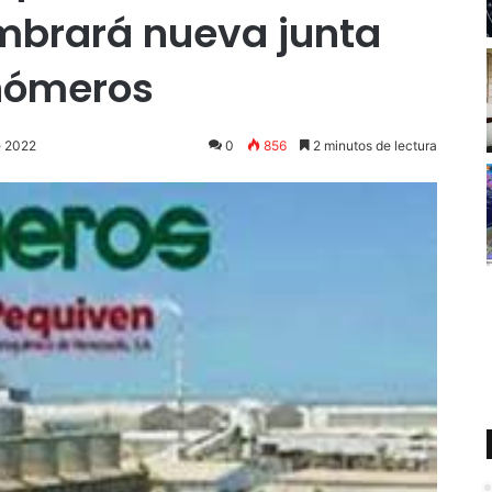
mbrará nueva junta
onómeros
e 2022
0
856
2 minutos de lectura