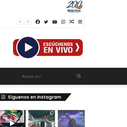
Facebook
Twitter
YouTube
Instagram
Publicación
Barra
al
lateral
azar
Buscar
por
Síguenos en Instagram