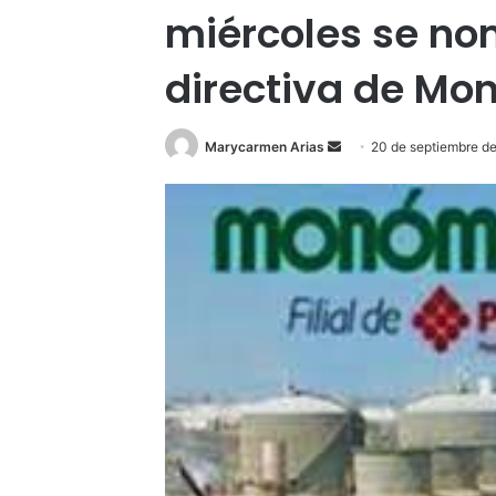
miércoles se no
directiva de M
Send
Marycarmen Arias
20 de septiembre d
an
email