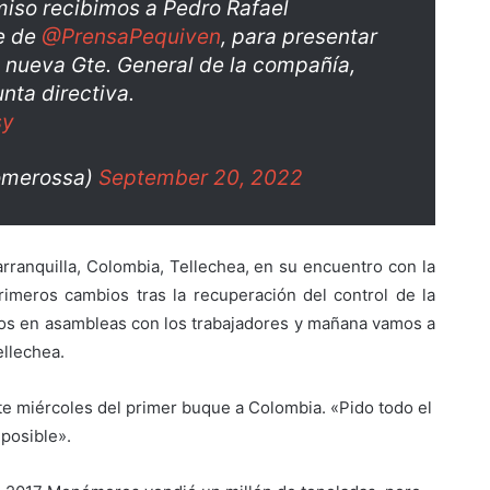
iso recibimos a Pedro Rafael
e de
@PrensaPequiven
, para presentar
 nueva Gte. General de la compañía,
ta directiva.
sy
omerossa)
September 20, 2022
rranquilla, Colombia, Tellechea, en su encuentro con la
rimeros cambios tras la recuperación del control de la
os en asambleas con los trabajadores y mañana vamos a
ellechea.
te miércoles del primer buque a Colombia. «Pido todo el
posible».