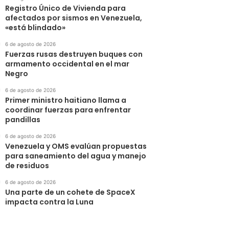
Registro Único de Vivienda para
afectados por sismos en Venezuela,
«está blindado»
6 de agosto de 2026
Fuerzas rusas destruyen buques con
armamento occidental en el mar
Negro
6 de agosto de 2026
Primer ministro haitiano llama a
coordinar fuerzas para enfrentar
pandillas
6 de agosto de 2026
Venezuela y OMS evalúan propuestas
para saneamiento del agua y manejo
de residuos
6 de agosto de 2026
Una parte de un cohete de SpaceX
impacta contra la Luna