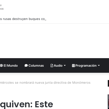
s rusas destruyen buques con armamento occidental en el mar Negro
El Mundo
Columnas
Audio
Programación
 miércoles se nombrará nueva junta directiva de Monómeros
quiven: Este