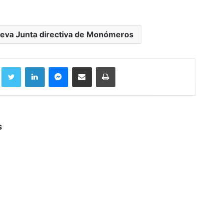
eva Junta directiva de Monómeros
Facebook
Twitter
LinkedIn
Messenger
Compartir por correo electrónico
Imprimir
s