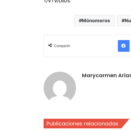
T/VTV/LRDS
Mónomeros
Nu
Compartir
Marycarmen Aria
Publicaciones relacionadas