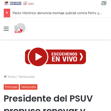
Centro Caribe Sports aprueba hoja de ruta para evaluar candidatura de Centroamericanos Caracas 2030
Menú
Inicio
/
Venezuela
Principal
Venezuela
Presidente del PSUV
propuso renovar y