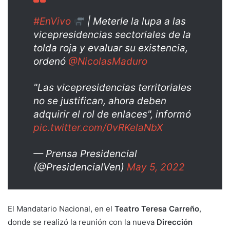
#EnVivo
| Meterle la lupa a las
vicepresidencias sectoriales de la
tolda roja y evaluar su existencia,
ordenó
@NicolasMaduro
"Las vicepresidencias territoriales
no se justifican, ahora deben
adquirir el rol de enlaces", informó
pic.twitter.com/0vRKelaNbX
— Prensa Presidencial
(@PresidencialVen)
May 5, 2022
El Mandatario Nacional, en el
Teatro Teresa Carreño
,
donde se realizó la reunión con la nueva
Dirección