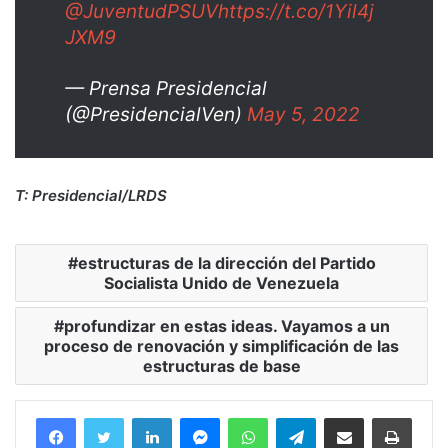
@JuventudPSUV
https://t.co/1Yil4j
JXM9
— Prensa Presidencial
(@PresidencialVen)
May 5, 2022
T: Presidencial/LRDS
estructuras de la dirección del Partido
Socialista Unido de Venezuela
profundizar en estas ideas. Vayamos a un
proceso de renovación y simplificación de las
estructuras de base
Facebook
Twitter
LinkedIn
Messenger
WhatsApp
Telegram
Compartir por correo electrónico
Imprim