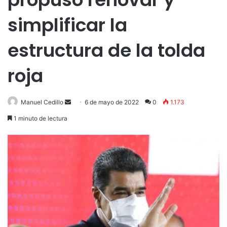
simplificar la
estructura de la tolda
roja
Send
Manuel Cedillo
6 de mayo de 2022
0
1.173
an
1 minuto de lectura
email