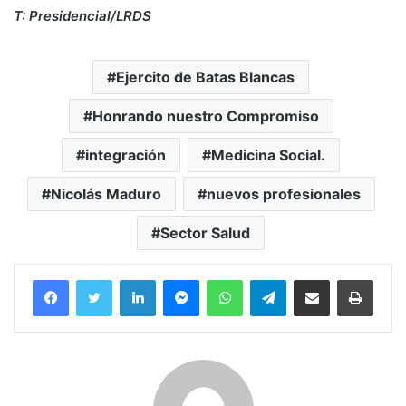
T: Presidencial/LRDS
Ejercito de Batas Blancas
Honrando nuestro Compromiso
integración
Medicina Social.
Nicolás Maduro
nuevos profesionales
Sector Salud
Facebook
Twitter
LinkedIn
Messenger
WhatsApp
Telegram
Compartir por correo electrónico
Imprim