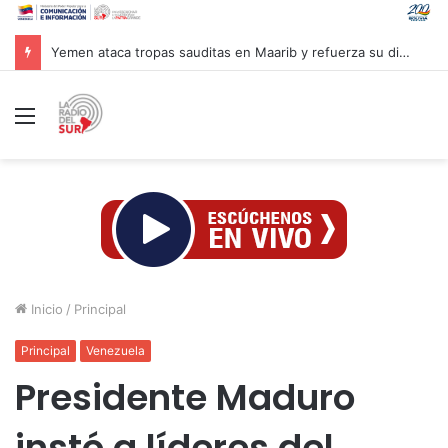
Yemen ataca tropas sauditas en Maarib y refuerza su disuasión
Menú
Inicio
/
Principal
Principal
Venezuela
Presidente Maduro
instó a líderes del