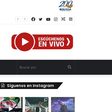
Facebook
Twitter
YouTube
Instagram
Publicación
Barra
rump
al
lateral
azar
Buscar
por
Síguenos en Instagram