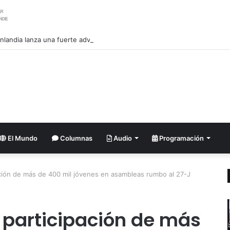
nlandia lanza una fuerte advertencia a empresa petrolera vinculada a T
El Mundo
Columnas
Audio
Programación
ción de más de 400 mil jóvenes en asambleas rumbo al 27-J
participación de más