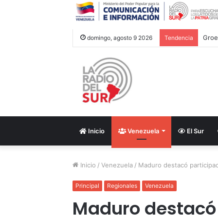
Groe
domingo, agosto 9 2026
Tendencia
Inicio
Venezuela
El Sur
Inicio
/
Venezuela
/
Maduro destacó participa
Principal
Regionales
Venezuela
Maduro destacó 