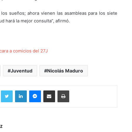
los sueños; ahora vienen las asambleas para los siete
d hará la mejor consulta”, afirmó.
cara a comicios del 27J
Juventud
Nicolás Maduro
Facebook
Twitter
LinkedIn
Messenger
Compartir por correo electrónico
Imprimir
z