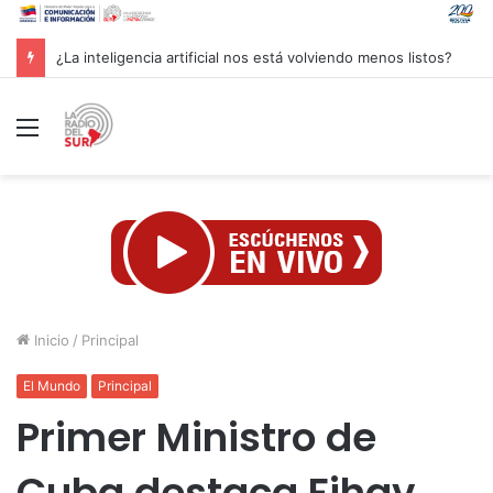
Groenlandia lanza una fuerte advertencia a empresa petrolera vinculada a Trump
Menú
Inicio
/
Principal
El Mundo
Principal
Primer Ministro de
Cuba destaca Fihav