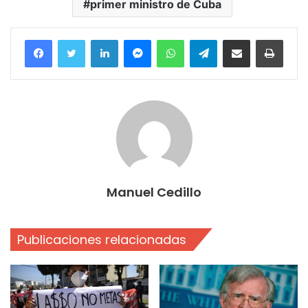
primer ministro de Cuba
Facebook
Twitter
LinkedIn
Messenger
WhatsApp
Telegram
Compartir por correo electrónico
Imprim
Manuel Cedillo
Publicaciones relacionadas