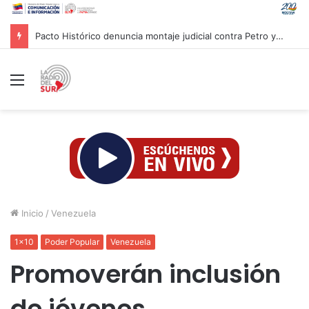
Pacto Histórico denuncia montaje judicial contra Petro y Cepeda
Menú
Inicio
/
Venezuela
1x10
Poder Popular
Venezuela
Promoverán inclusión
de jóvenes