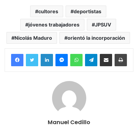
cultores
deportistas
jóvenes trabajadores
JPSUV
Nicolás Maduro
orientó la incorporación
Facebook
Twitter
LinkedIn
Messenger
WhatsApp
Telegram
Compartir por correo electrónico
Imprim
Manuel Cedillo