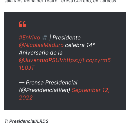
sala Ríos Reina del Teatro Teresa Carreño, en Caracas.
#EnVivo
| Presidente
@NicolasMaduro
celebra 14°
Aniversario de la
@JuventudPSUV
https://t.co/zyrm5
1L0JT
— Prensa Presidencial
(@PresidencialVen)
September 12,
2022
T: Presidencial/LRDS