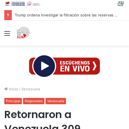
Trump ordena investigar la filtración sobre las reservas de municiones
Menú
Inicio
/
Venezuela
Principal
Regionales
Venezuela
Retornaron a
Venezuela 309