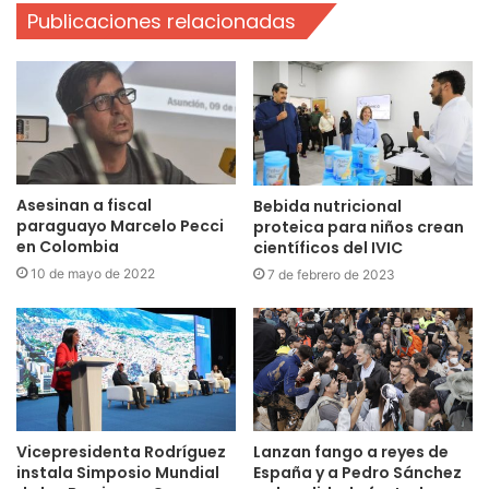
Publicaciones relacionadas
Asesinan a fiscal
Bebida nutricional
paraguayo Marcelo Pecci
proteica para niños crean
en Colombia
científicos del IVIC
10 de mayo de 2022
7 de febrero de 2023
Vicepresidenta Rodríguez
Lanzan fango a reyes de
instala Simposio Mundial
España y a Pedro Sánchez