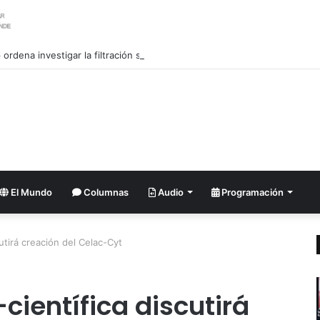
ordena investigar la filtración sobre las reservas de municiones
El Mundo
Columnas
Audio
Programación
utirá creación del Celac-Cyt
científica discutirá