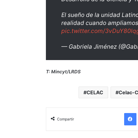
El sueño de la unidad Lati
realidad cuando ampliamos
pic.twitter.com/3vDuY80lq
— Gabriela Jiménez (@Gabr
T: Mincyt/LRDS
CELAC
Celac-C
Compartir