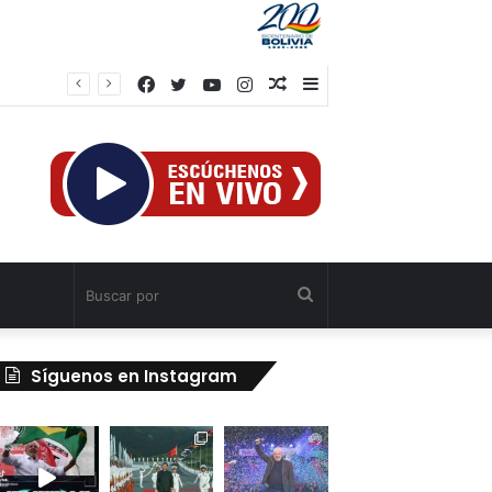
Facebook
Twitter
YouTube
Instagram
Publicación
Barra
al
lateral
azar
Buscar
por
Síguenos en Instagram