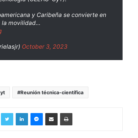
noamericana y Caribeña se convierte en
 la movilidad…
g
ielasjr)
October 3, 2023
yt
Reunión técnica-científica
Facebook
Twitter
LinkedIn
Messenger
Compartir por correo electrónico
Imprimir