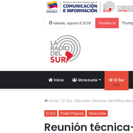
Trump 
sábado, agosto 8 2026
Tendencia
Inicio
Venezuela
El Sur
Inicio
/
El Sur
/
Reunión técnica-científica disc
El Sur
Poder Popular
Venezuela
Reunión técnica-