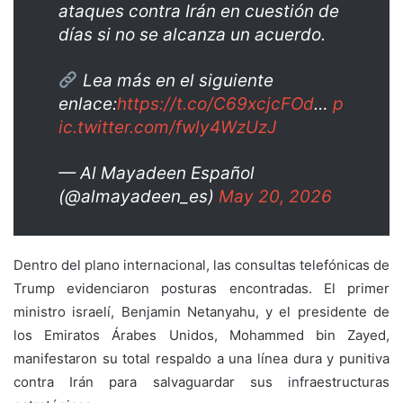
ataques contra Irán en cuestión de
días si no se alcanza un acuerdo.
Lea más en el siguiente
enlace:
https://t.co/C69xcjcFOd
…
p
ic.twitter.com/fwly4WzUzJ
— Al Mayadeen Español
(@almayadeen_es)
May 20, 2026
Dentro del plano internacional, las consultas telefónicas de
Trump evidenciaron posturas encontradas. El primer
ministro israelí, Benjamin Netanyahu, y el presidente de
los Emiratos Árabes Unidos, Mohammed bin Zayed,
manifestaron su total respaldo a una línea dura y punitiva
contra Irán para salvaguardar sus infraestructuras