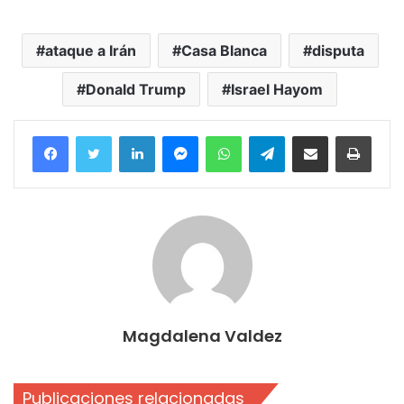
ataque a Irán
Casa Blanca
disputa
Donald Trump
Israel Hayom
Facebook
Twitter
LinkedIn
Messenger
WhatsApp
Telegram
Compartir por correo electrónico
Imprim
Magdalena Valdez
Publicaciones relacionadas