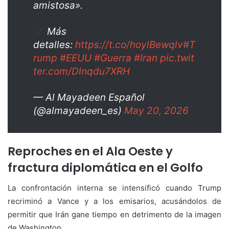
amistosa».
Más
detalles:
https://t.co/hoylBewqlv
#T
rump
#EEUU
#Guerra
#Iran
pic.twit
ter.com/Dlnqdu7XRH
— Al Mayadeen Español
(@almayadeen_es)
May 20, 2026
Reproches en el Ala Oeste y
fractura diplomática en el Golfo
La confrontación interna se intensificó cuando Trump
recriminó a Vance y a los emisarios, acusándolos de
permitir que Irán gane tiempo en detrimento de la imagen
de Washington.