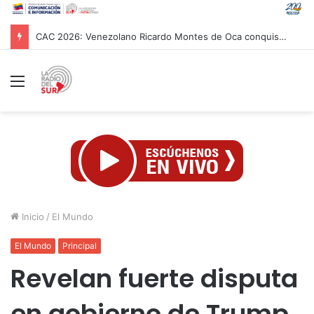
Papa León XIV asistió al Encuentro de Jóvenes Franciscanos 2026 en Asís
Menú
Inicio
/
El Mundo
El Mundo
Principal
Revelan fuerte disputa
en gobierno de Trump