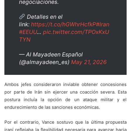
negociaciones.
Detalles en el
link:
https://t.co/hGWhrHcfkP
#Iran
#EEUU
…
pic.twitter.com/TPOxKxU
TYN
— Al Mayadeen Español
(@almayadeen_es)
May 21, 2026
Ambos jefes consideraron inviable obtener concesiones
por parte de Irán sin ejercer una coacción severa. Esta
postura incluía la opción de un ataque militar y el
endurecimiento de las sanciones económicas.
Por el contrario, Vance sostuvo que la última propuesta
iraní reflejaba la flexibilidad necesaria para avanzar hacia