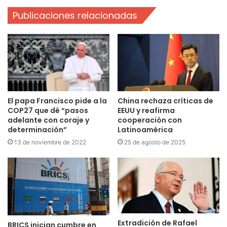
Publicaciones relacionadas
El papa Francisco pide a la
China rechaza críticas de
COP27 que dé “pasos
EEUU y reafirma
adelante con coraje y
cooperación con
determinación”
Latinoamérica
13 de noviembre de 2022
25 de agosto de 2025
Extradición de Rafael
BRICS inician cumbre en