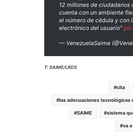
12 millones de ciudadanos q
cuenta con un ambiente fle
el número de cédula y con l
electrónico del usuario"
pic
— VenezuelaSaime (@Vene
T: SAIME/LRDS
cita
las adecuaciones tecnológicas
SAIME
sistema que
va a