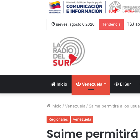
Lament
jueves, agosto 6 2026
Tendencia
Inicio
Venezuela
El Sur
Inicio
/
Venezuela
/
Saime permitirá a los usu
Regionales
Venezuela
Saime permitirá 