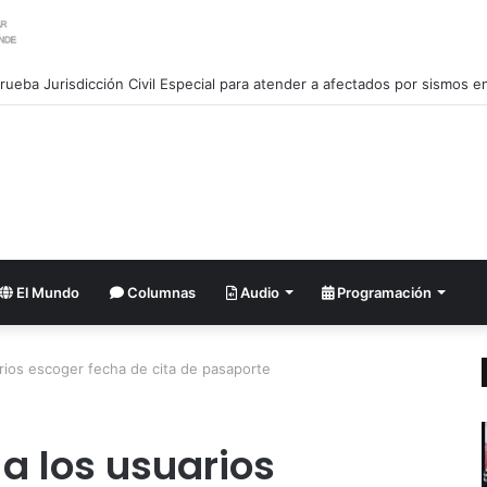
an salida de Chile del Movimiento de Países No Alineados
El Mundo
Columnas
Audio
Programación
arios escoger fecha de cita de pasaporte
a los usuarios