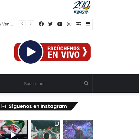
Facebook
Twitter
YouTube
Instagram
Publicación
Barra
al
lateral
azar
Buscar
por
Síguenos en Instagram