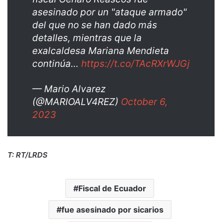
asesinado por un "ataque armado"
del que no se han dado más
detalles, mientras que la
exalcaldesa Mariana Mendieta
continúa…
https://t.co/TAcRXrWJGj
— Mario Alvarez
(@MARIOALV4REZ)
October 6,
2023
T: RT/LRDS
Fiscal de Ecuador
fue asesinado por sicarios