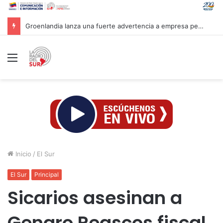
Groenlandia lanza una fuerte advertencia a empresa petrolera vinculada a Trump
Menú
Inicio
/
El Sur
El Sur
Principal
Sicarios asesinan a
Genaro Reascos fiscal