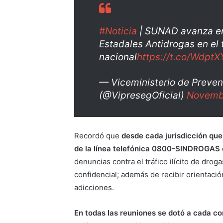
#Noticia
| SUNAD avanza en
Estadales Antidrogas en el t
nacional
https://t.co/Wdpt
— Viceministerio de Preve
(@VipresegOficial)
Novemb
Recordó que
desde cada jurisdicción que
de la línea telefónica 0800-SINDROGAS
denuncias contra el tráfico ilícito de dro
confidencial; además de recibir orientació
adicciones.
En todas las reuniones se dotó a cada c