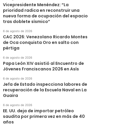
Vicepresidente Menéndez: “La
prioridad radica en reconstruir una
nueva forma de ocupación del espacio
tras doblete sísmico”
6 de agosto de 2026
CAC 2026: Venezolano Ricardo Montes
de Oca conquista Oro en salto con
pértiga
6 de agosto de 2026
Papa León XIV asistió al Encuentro de
Jóvenes Franciscanos 2026 en Asís
6 de agosto de 2026
Jefa de Estado inspecciona labores de
recuperación de la Escuela Naval en La
Guaira
6 de agosto de 2026
EE. UU. deja de importar petróleo
saudita por primera vez en más de 40
años