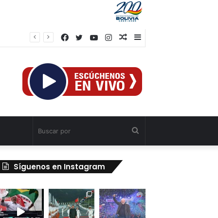
Facebook
Twitter
YouTube
Instagram
Publicación
Barra
rtiga
al
lateral
azar
Buscar
por
Síguenos en Instagram