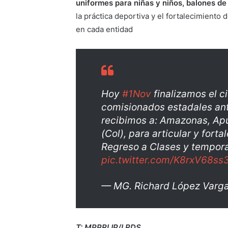
uniformes para niñas y niños, balones de 
la práctica deportiva y el fortalecimiento 
en cada entidad
Hoy
#1Nov
finalizamos el c
comisionados estadales ant
recibimos a: Amazonas, Apure
(Col), para articular y fort
Regreso a Clases y tempor
pic.twitter.com/K8rxV68ss
— MG. Richard López Varg
T: MPPRIJP/LRDS