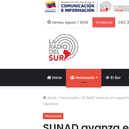
CAC 2
viernes, agosto 7 2026
Tendencia
Inicio
Venezuela
El Sur
Inicio
/
Venezuela
/
SUNAD avanza en capacitac
nacional
Venezuela
SUNAD avanza e