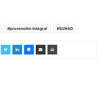
prevención integral
SUNAD
Facebook
Twitter
LinkedIn
Messenger
Compartir por correo electrónico
Imprimir