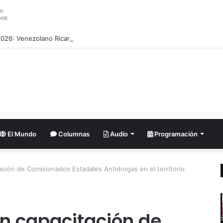
026: Venezolano Ricardo Montes de Oca conquista Oro en salto con pé
El Mundo
Columnas
Audio
Programación
ión de Comisionados Estadales Antidrogas en el territorio
n capacitación de