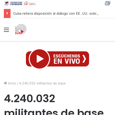
Cuba reitera disposición al diálogo con EE. UU. sobre bases de respeto
Menú
Inicio
/
4.240.032 militantes de base
4.240.032
militantes de base