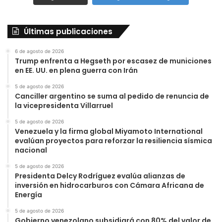
Últimas publicaciones
6 de agosto de 2026
Trump enfrenta a Hegseth por escasez de municiones
en EE. UU. en plena guerra con Irán
5 de agosto de 2026
Canciller argentino se suma al pedido de renuncia de
la vicepresidenta Villarruel
5 de agosto de 2026
Venezuela y la firma global Miyamoto International
evalúan proyectos para reforzar la resiliencia sísmica
nacional
5 de agosto de 2026
Presidenta Delcy Rodríguez evalúa alianzas de
inversión en hidrocarburos con Cámara Africana de
Energía
5 de agosto de 2026
Gobierno venezolano subsidiará con 80% del valor de