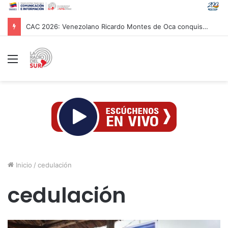
Papa León XIV asistió al Encuentro de Jóvenes Franciscanos 2026 en Asís
Menú
Inicio
/
cedulación
cedulación