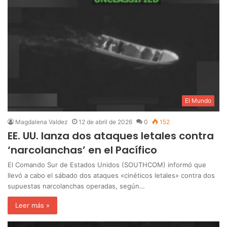
El Mundo
Magdalena Valdez
12 de abril de 2026
0
152
EE. UU. lanza dos ataques letales contra
‘narcolanchas’ en el Pacífico
El Comando Sur de Estados Unidos (SOUTHCOM) informó que
llevó a cabo el sábado dos ataques «cinéticos letales» contra dos
supuestas narcolanchas operadas, según…
Leer más »