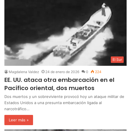
El Sur
Magdalena Valdez
24 de enero de 2026
0
224
EE. UU. ataca otra embarcación en el
Pacífico oriental, dos muertos
Dos muertos y un sobreviviente provocó hoy un ataque militar de
Estados Unidos a una presunta embarcación ligada al
narcotráfico…
Leer más »