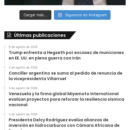
Cargar más...
Síguenos en Instagram
Últimas publicaciones
6 de agosto de 2026
Trump enfrenta a Hegseth por escasez de municiones
en EE. UU. en plena guerra con Irán
5 de agosto de 2026
Canciller argentino se suma al pedido de renuncia de
la vicepresidenta Villarruel
5 de agosto de 2026
Venezuela y la firma global Miyamoto International
evalúan proyectos para reforzar la resiliencia sísmica
nacional
5 de agosto de 2026
Presidenta Delcy Rodríguez evalúa alianzas de
inversión en hidrocarburos con Cámara Africana de