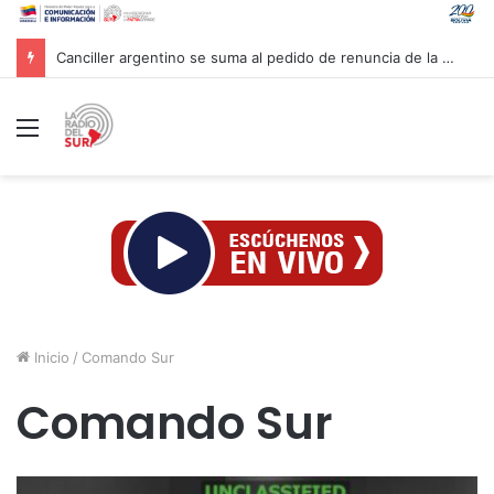
Canciller argentino se suma al pedido de renuncia de la vicepresidenta Villarruel
Menú
Inicio
/
Comando Sur
Comando Sur