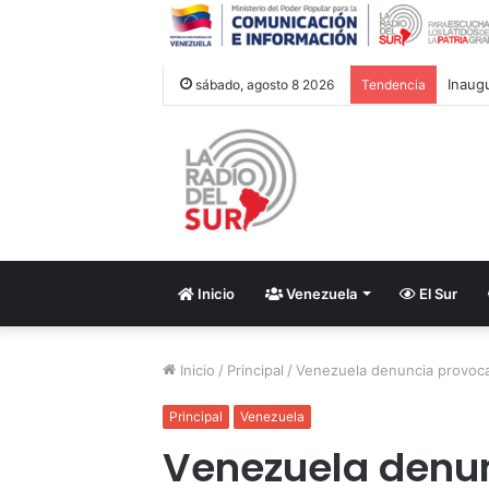
Inaug
sábado, agosto 8 2026
Tendencia
Inicio
Venezuela
El Sur
Inicio
/
Principal
/
Venezuela denuncia provoc
Principal
Venezuela
Venezuela denu