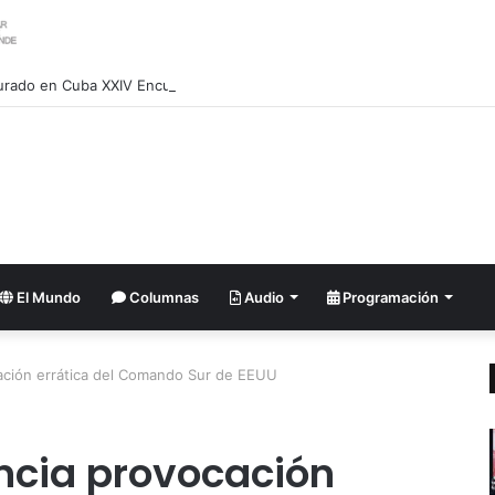
urado en Cuba XXIV Encuentro Internacional de Partidos Comunistas y 
El Mundo
Columnas
Audio
Programación
ación errática del Comando Sur de EEUU
ncia provocación