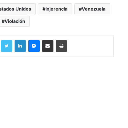
stados Unidos
Injerencia
Venezuela
Violación
Facebook
Twitter
LinkedIn
Messenger
Compartir por correo electrónico
Imprimir