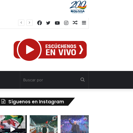
Facebook
Twitter
YouTube
Instagram
Publicación
Barra
Obreros
al
lateral
azar
Buscar
por
Síguenos en Instagram