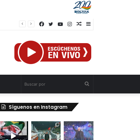
Facebook
Twitter
YouTube
Instagram
Publicación
Barra
al
lateral
azar
Buscar
por
Síguenos en Instagram