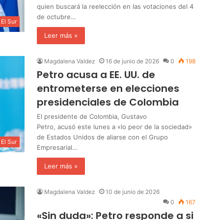
quien buscará la reelección en las votaciones del 4
de octubre…
El Sur
Leer más »
Magdalena Valdez
16 de junio de 2026
0
198
Petro acusa a EE. UU. de
entrometerse en elecciones
presidenciales de Colombia
El presidente de Colombia, Gustavo
Petro, acusó este lunes a «lo peor de la sociedad»
de Estados Unidos de aliarse con el Grupo
El Sur
Empresarial…
Leer más »
Magdalena Valdez
10 de junio de 2026
0
167
«Sin duda»: Petro responde a si