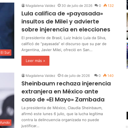
Magdalena Valdez
30 de julio de 2026
0
132
Lula califica de «payasada»
insultos de Milei y advierte
sobre injerencia en elecciones
El presidente de Brasil, Luiz Inácio Lula da Silva,
calificó de “payasada” el discurso que su par de
Argentina, Javier Milei, ofreció en San…
El Sur
Leer más »
Magdalena Valdez
6 de julio de 2026
0
140
Sheinbaum rechaza injerencia
extranjera en México ante
caso de «El Mayo» Zambada
La presidenta de México, Claudia Sheinbaum,
afirmó este lunes 6 julio, que la lucha legítima
contra la delincuencia organizada no puede
 Mundo
justificar…