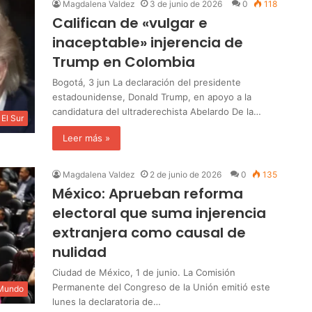
Magdalena Valdez
3 de junio de 2026
0
118
Califican de «vulgar e
inaceptable» injerencia de
Trump en Colombia
Bogotá, 3 jun La declaración del presidente
estadounidense, Donald Trump, en apoyo a la
candidatura del ultraderechista Abelardo De la…
El Sur
Leer más »
Magdalena Valdez
2 de junio de 2026
0
135
México: Aprueban reforma
electoral que suma injerencia
extranjera como causal de
nulidad
Ciudad de México, 1 de junio. La Comisión
Permanente del Congreso de la Unión emitió este
 Mundo
lunes la declaratoria de…