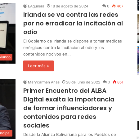
EAguilera
18 de agosto de 2024
0
467
Irlanda se va contra las redes
por no erradicar la incitación al
odio
El Gobierno de Irlanda se dispone a tomar medidas
enérgicas contra la incitación al odio y los
contenidos nocivos en…
 Mundo
Leer más »
Marycarmen Arias
28 de junio de 2022
0
851
Primer Encuentro del ALBA
Digital exalta la importancia
de formar influenciadores y
contenidos para redes
sociales
incipal
Desde la Alianza Bolivariana para los Pueblos de