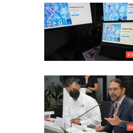
El
Pr