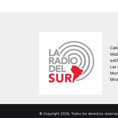
Call
Madr
edif
Las 
Muni
Mir
© Copyright 2026, Todos los derechos reserva