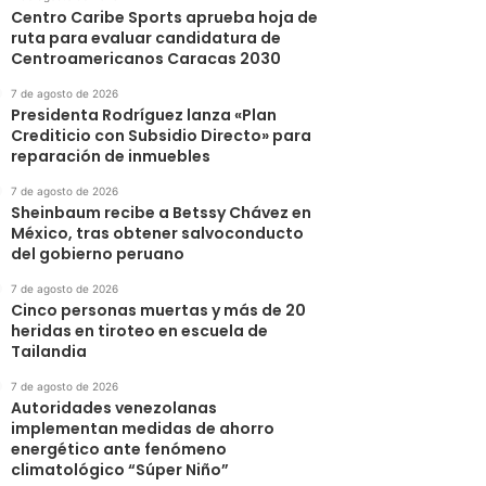
Centro Caribe Sports aprueba hoja de
ruta para evaluar candidatura de
Centroamericanos Caracas 2030
7 de agosto de 2026
Presidenta Rodríguez lanza «Plan
Crediticio con Subsidio Directo» para
reparación de inmuebles
7 de agosto de 2026
Sheinbaum recibe a Betssy Chávez en
México, tras obtener salvoconducto
del gobierno peruano
7 de agosto de 2026
Cinco personas muertas y más de 20
heridas en tiroteo en escuela de
Tailandia
7 de agosto de 2026
Autoridades venezolanas
implementan medidas de ahorro
energético ante fenómeno
climatológico “Súper Niño”