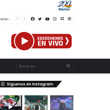
Facebook
Twitter
YouTube
Instagram
Publicación
Barra
Centro Caribe Sports aprueba hoja de ruta para evaluar candidatura de Centroamericanos Caracas 2030
al
lateral
azar
Buscar
por
Síguenos en Instagram