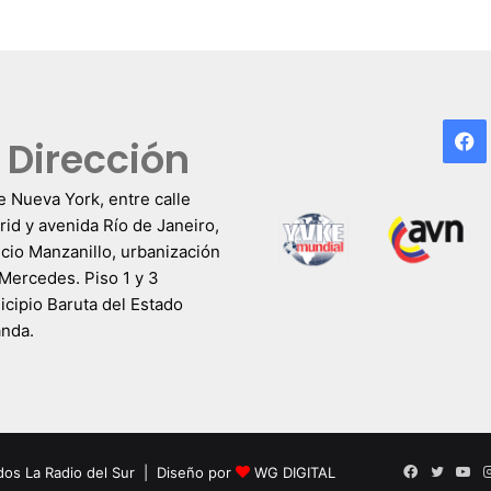
F
Dirección
e Nueva York, entre calle
id y avenida Río de Janeiro,
icio Manzanillo, urbanización
Mercedes. Piso 1 y 3
cipio Baruta del Estado
anda.
Facebook
Twitter
Yo
dos La Radio del Sur | Diseño por
WG DIGITAL