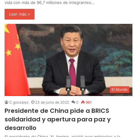
vida con más de 96,7 millones de integrantes…
Leer más »
El Mundo
C gonzalez
23 de junio de 2022
0
961
Presidente de China pide a BRICS
solidaridad y apertura para paz y
desarrollo
El presidente de China, Xi Jinping, asistió ayer miércoles a la