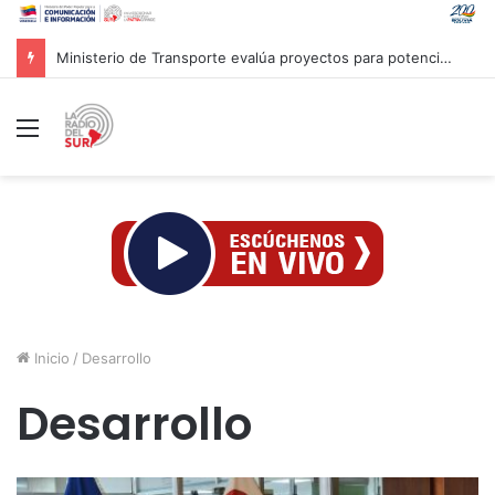
Italia y Dinamarca acuerdan endurecer la política migratoria y externalizar las devoluciones
Menú
Inicio
/
Desarrollo
Desarrollo