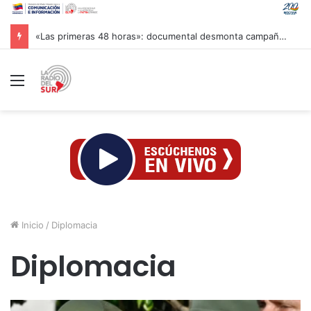
«Las primeras 48 horas»: documental desmonta campañas de desinformación tras terremotos en Venezuela
Menú
Inicio
/
Diplomacia
Diplomacia