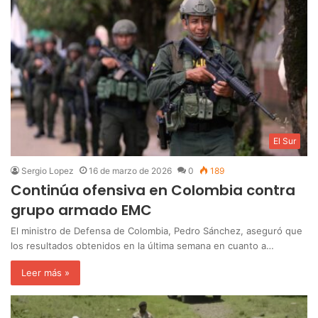
El Sur
Sergio Lopez
16 de marzo de 2026
0
189
Continúa ofensiva en Colombia contra
grupo armado EMC
‎El ministro de Defensa de Colombia, Pedro Sánchez, aseguró que
los resultados obtenidos en la última semana en cuanto a…
Leer más »