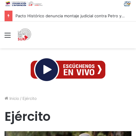
Pacto Histórico denuncia montaje judicial contra Petro y Cepeda
Menú
Inicio
/
Ejército
Ejército