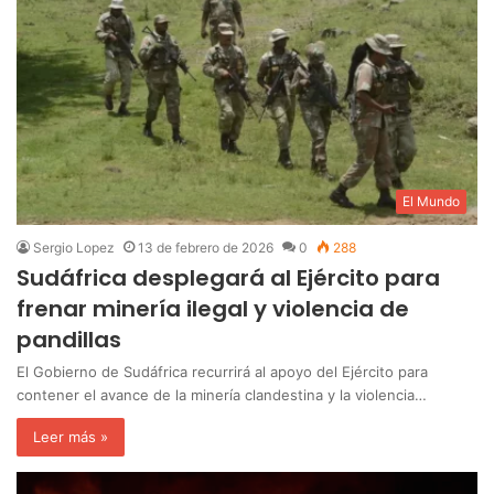
El Mundo
Sergio Lopez
13 de febrero de 2026
0
288
Sudáfrica desplegará al Ejército para
frenar minería ilegal y violencia de
pandillas
El Gobierno de Sudáfrica recurrirá al apoyo del Ejército para
contener el avance de la minería clandestina y la violencia…
Leer más »