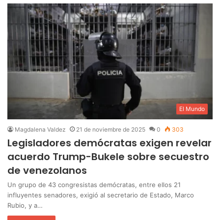
El Mundo
Magdalena Valdez
21 de noviembre de 2025
0
303
Legisladores demócratas exigen revelar
acuerdo Trump-Bukele sobre secuestro
de venezolanos
Un grupo de 43 congresistas demócratas, entre ellos 21
influyentes senadores, exigió al secretario de Estado, Marco
Rubio, y a…