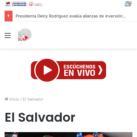
Gobierno venezolano subsidiará con 80% del valor de las viviendas a afectados por sismos
Menú
Inicio
/
El Salvador
El Salvador