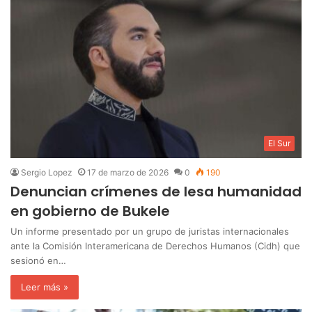
El Sur
Sergio Lopez
17 de marzo de 2026
0
190
Denuncian crímenes de lesa humanidad
en gobierno de Bukele
‎Un informe presentado por un grupo de juristas internacionales
ante la Comisión Interamericana de Derechos Humanos (Cidh) que
sesionó en…
Leer más »