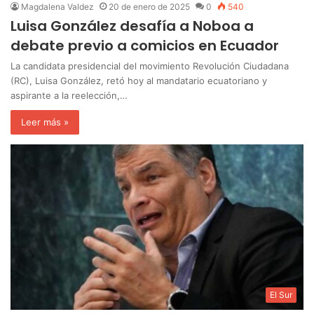
Magdalena Valdez
20 de enero de 2025
0
540
Luisa González desafía a Noboa a
debate previo a comicios en Ecuador
La candidata presidencial del movimiento Revolución Ciudadana
(RC), Luisa González, retó hoy al mandatario ecuatoriano y
aspirante a la reelección,…
Leer más »
El Sur