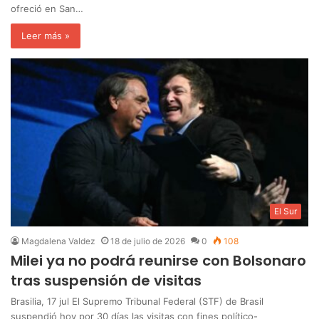
ofreció en San…
Leer más »
El Sur
Magdalena Valdez
18 de julio de 2026
0
108
Milei ya no podrá reunirse con Bolsonaro
tras suspensión de visitas
Brasilia, 17 jul El Supremo Tribunal Federal (STF) de Brasil
suspendió hoy por 30 días las visitas con fines político-