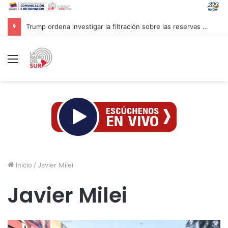
Trump ordena investigar la filtración sobre las reservas de municiones
Menú
Inicio
/
Javier Milei
Javier Milei