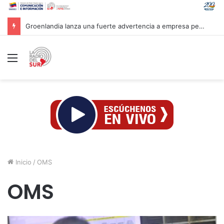
Mandataria Rodríguez felicita a atletas venezolanos por su brillante participación en CAC 2026
Menú
Inicio
/
OMS
OMS