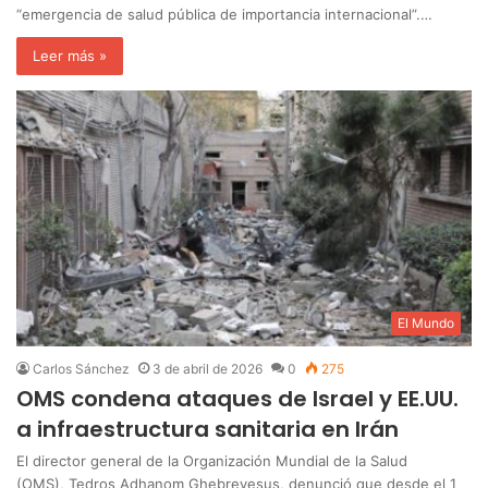
“emergencia de salud pública de importancia internacional”.…
Leer más »
El Mundo
Carlos Sánchez
3 de abril de 2026
0
275
OMS condena ataques de Israel y EE.UU.
a infraestructura sanitaria en Irán
El director general de la Organización Mundial de la Salud
(OMS), Tedros Adhanom Ghebreyesus, denunció que desde el 1