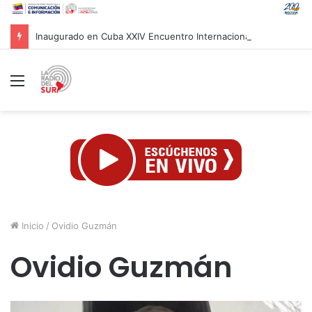
Inaugurado en Cuba XXIV Encuentro Internacional de Partidos Comunistas y Obreros
Menú
Inicio
/
Ovidio Guzmán
Ovidio Guzmán