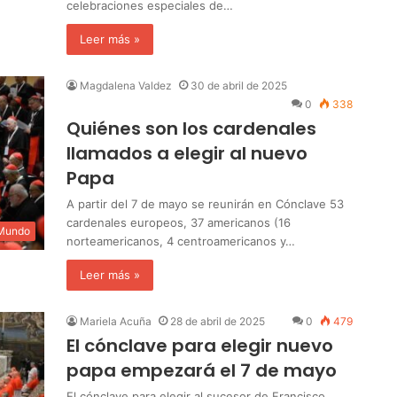
celebraciones especiales de…
Leer más »
Magdalena Valdez
30 de abril de 2025
0
338
Quiénes son los cardenales
llamados a elegir al nuevo
Papa
A partir del 7 de mayo se reunirán en Cónclave 53
cardenales europeos, 37 americanos (16
 Mundo
norteamericanos, 4 centroamericanos y…
Leer más »
Mariela Acuña
28 de abril de 2025
0
479
El cónclave para elegir nuevo
papa empezará el 7 de mayo
El cónclave para elegir al sucesor de Francisco