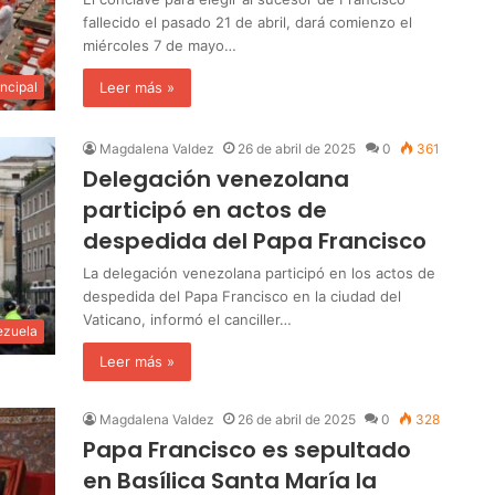
fallecido el pasado 21 de abril, dará comienzo el
miércoles 7 de mayo…
Leer más »
incipal
Magdalena Valdez
26 de abril de 2025
0
361
Delegación venezolana
participó en actos de
despedida del Papa Francisco
La delegación venezolana participó en los actos de
despedida del Papa Francisco en la ciudad del
Vaticano, informó el canciller…
ezuela
Leer más »
Magdalena Valdez
26 de abril de 2025
0
328
Papa Francisco es sepultado
en Basílica Santa María la