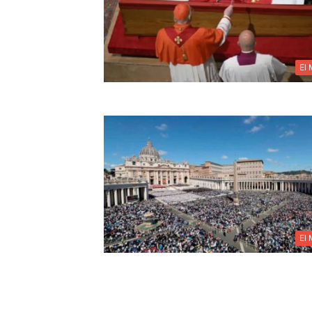
El
El