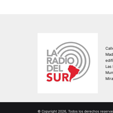
Call
Madr
edif
Las 
Muni
Mir
© Copyright 2026, Todos los derechos reserva