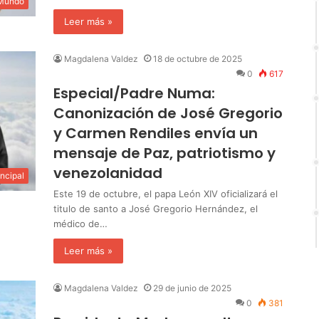
 Mundo
Leer más »
Magdalena Valdez
18 de octubre de 2025
0
617
Especial/Padre Numa:
Canonización de José Gregorio
y Carmen Rendiles envía un
mensaje de Paz, patriotismo y
venezolanidad
incipal
Este 19 de octubre, el papa León XIV oficializará el
titulo de santo a José Gregorio Hernández, el
médico de…
Leer más »
Magdalena Valdez
29 de junio de 2025
0
381