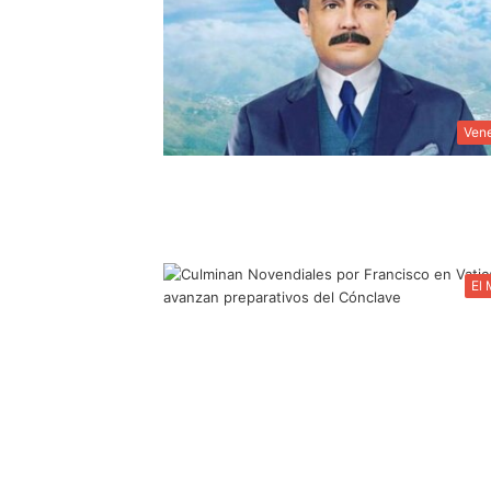
Ven
El