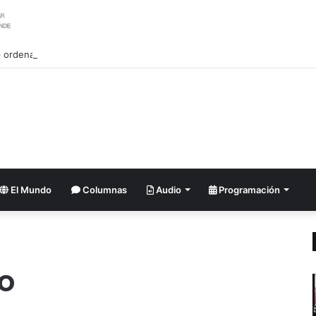
ordena investigar la filtración sobre las reservas de municiones
El Mundo
Columnas
Audio
Programación
o