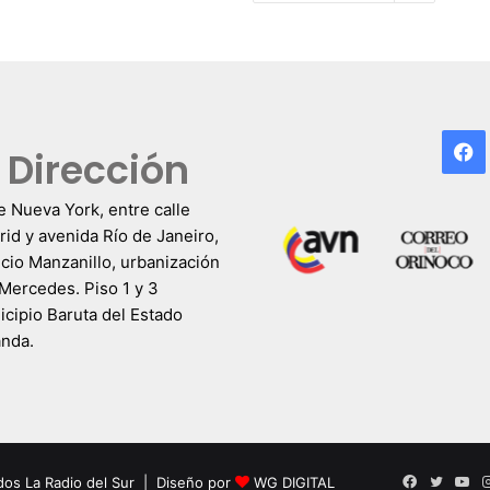
F
Dirección
e Nueva York, entre calle
id y avenida Río de Janeiro,
icio Manzanillo, urbanización
Mercedes. Piso 1 y 3
cipio Baruta del Estado
anda.
Facebook
Twitter
Yo
dos La Radio del Sur | Diseño por
WG DIGITAL