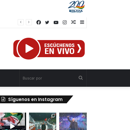
Facebook
Twitter
YouTube
Instagram
Publicación
Barra
al
lateral
azar
Buscar
por
Síguenos en Instagram