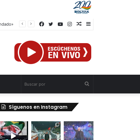
Facebook
Twitter
YouTube
Instagram
Publicación
Barra
indado»
al
lateral
azar
Buscar
por
Síguenos en Instagram