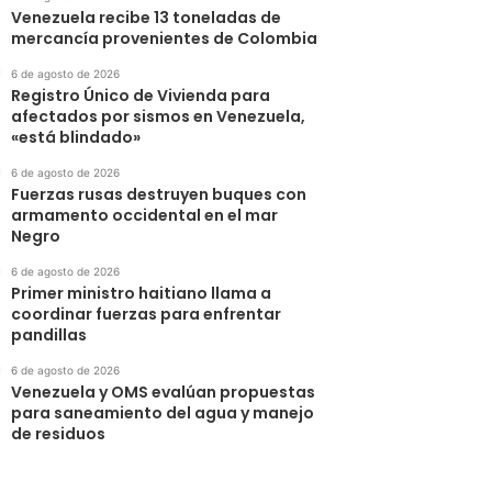
Venezuela recibe 13 toneladas de
mercancía provenientes de Colombia
6 de agosto de 2026
Registro Único de Vivienda para
afectados por sismos en Venezuela,
«está blindado»
6 de agosto de 2026
Fuerzas rusas destruyen buques con
armamento occidental en el mar
Negro
6 de agosto de 2026
Primer ministro haitiano llama a
coordinar fuerzas para enfrentar
pandillas
6 de agosto de 2026
Venezuela y OMS evalúan propuestas
para saneamiento del agua y manejo
de residuos