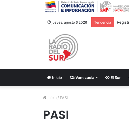
Regist
jueves, agosto 6 2026
Tendencia
Inicio
Venezuela
El Sur
Inicio
/
PASI
PASI