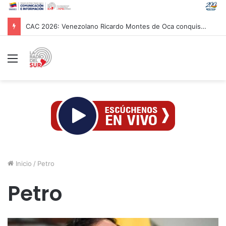
Papa León XIV asistió al Encuentro de Jóvenes Franciscanos 2026 en Asís
Menú
Inicio
/
Petro
Petro