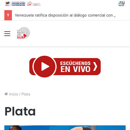
Venezuela ratifica disposición al diálogo comercial con Colombia bajo el principio de soberanía
Menú
Inicio
/
Plata
Plata