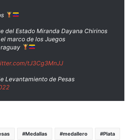
os
te del Estado Miranda Dayana Chirinos
 el marco de los Juegos
araguay
witter.com/tJ3Cg3MnJJ
de Levantamiento de Pesas
2022
esas
Medallas
medallero
Plata