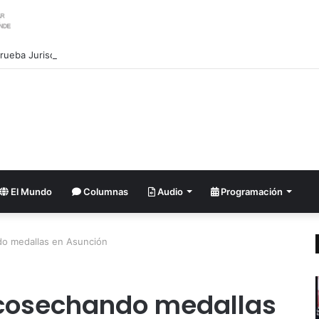
El Mundo
Columnas
Audio
Programación
do medallas en Asunción
 cosechando medallas