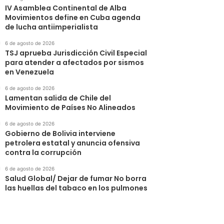
IV Asamblea Continental de Alba
Movimientos define en Cuba agenda
de lucha antiimperialista
6 de agosto de 2026
TSJ aprueba Jurisdicción Civil Especial
para atender a afectados por sismos
en Venezuela
6 de agosto de 2026
Lamentan salida de Chile del
Movimiento de Países No Alineados
6 de agosto de 2026
Gobierno de Bolivia interviene
petrolera estatal y anuncia ofensiva
contra la corrupción
6 de agosto de 2026
Salud Global/ Dejar de fumar No borra
las huellas del tabaco en los pulmones