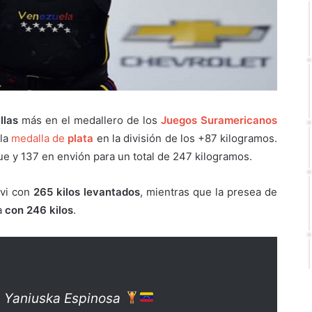
llas
más en el medallero de los
Juegos Suramericanos
 la
medalla de
plata
en la división de los +87 kilogramos.
e y 137 en envión para un total de 247 kilogramos.
ovi con
265 kilos levantados
, mientras que la presea de
a
con 246 kilos
.
a Yaniuska Espinosa