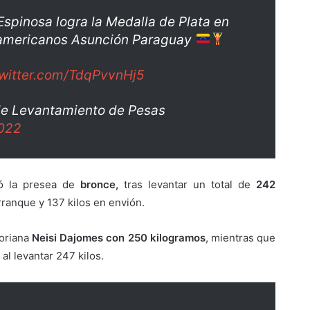
spinosa logra la Medalla de Plata en
ramericanos Asunción Paraguay
twitter.com/TdqPvvnHj5
de Levantamiento de Pesas
2022
ó la presea de
bronce,
tras levantar un total de
242
rranque y 137 kilos en envión.
toriana
Neisi Dajomes con 250 kilogramos
, mientras que
al levantar 247 kilos.