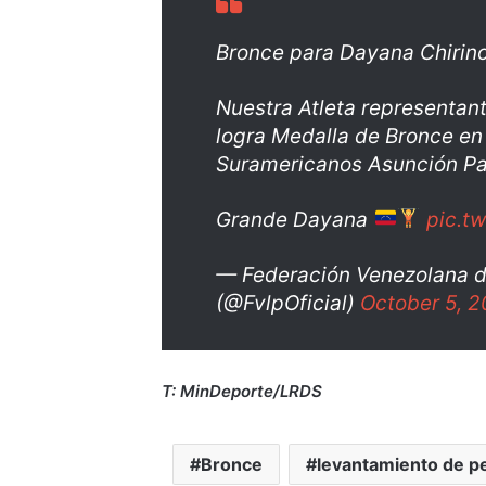
Bronce para Dayana Chirin
Nuestra Atleta representan
logra Medalla de Bronce en
Suramericanos Asunción P
Grande Dayana
pic.t
— Federación Venezolana 
(@FvlpOficial)
October 5, 
T: MinDeporte/LRDS
Bronce
levantamiento de p