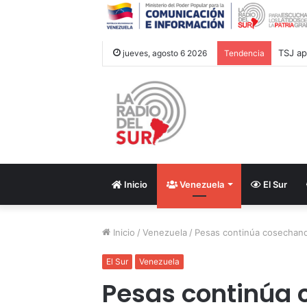
jueves, agosto 6 2026
Tendencia
Inicio
Venezuela
El Sur
Inicio
/
Venezuela
/
Pesas continúa cosechan
El Sur
Venezuela
Pesas continúa