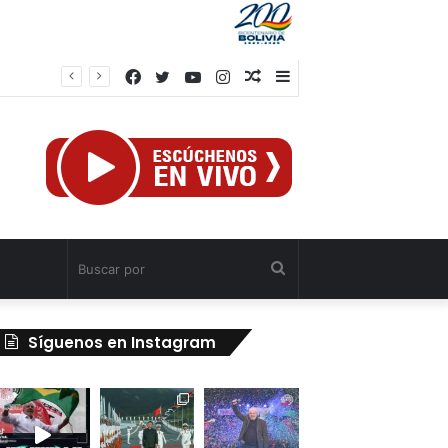
Facebook
Twitter
YouTube
Instagram
Publicación
Barra
TSJ aprueba Jurisdicción Civil Especial para atender a afectados por sismos en Venezuela
al
lateral
azar
Buscar
por
Síguenos en Instagram