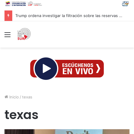
Trump ordena investigar la filtración sobre las reservas de municiones
Menú
Inicio
/
texas
texas