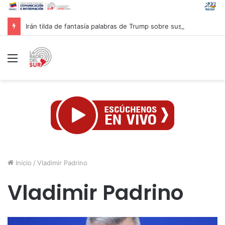
Irán tilda de fantasía palabras de Trump sobre sus recursos
Menú
Inicio
/
Vladimir Padrino
Vladimir Padrino