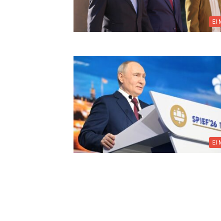
El
El