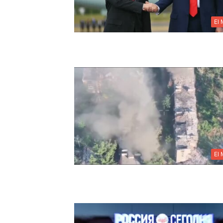
El
El