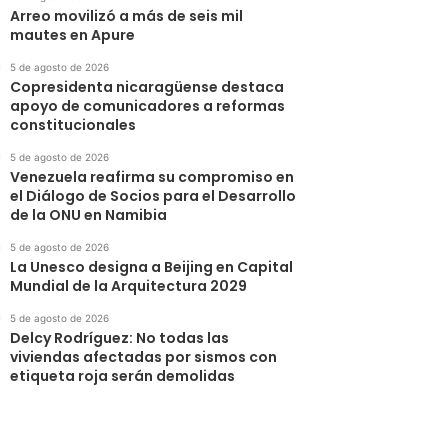
Arreo movilizó a más de seis mil
mautes en Apure
5 de agosto de 2026
Copresidenta nicaragüense destaca
apoyo de comunicadores a reformas
constitucionales
5 de agosto de 2026
Venezuela reafirma su compromiso en
el Diálogo de Socios para el Desarrollo
de la ONU en Namibia
5 de agosto de 2026
La Unesco designa a Beijing en Capital
Mundial de la Arquitectura 2029
5 de agosto de 2026
Delcy Rodríguez: No todas las
viviendas afectadas por sismos con
etiqueta roja serán demolidas