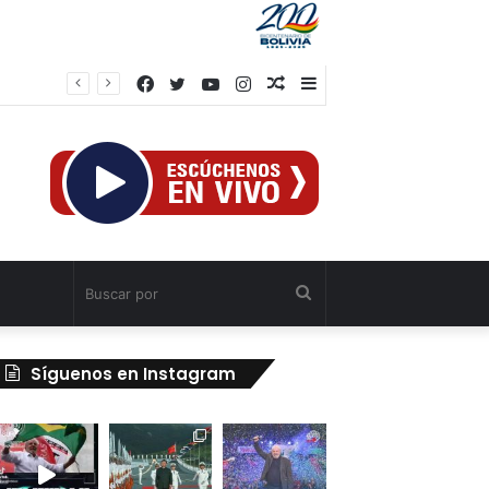
Facebook
Twitter
YouTube
Instagram
Publicación
Barra
Copresidenta nicaragüense destaca apoyo de comunicadores a reformas constitucionales
al
lateral
azar
Buscar
por
Síguenos en Instagram