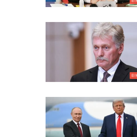
El
El