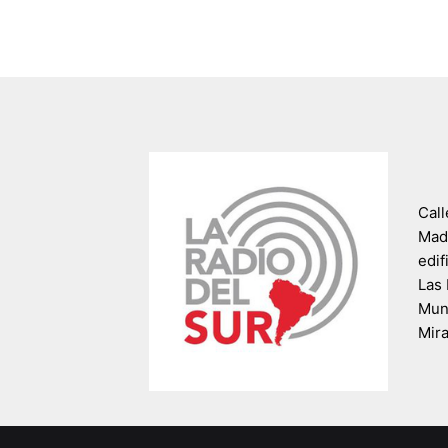
Call
Madr
edif
Las 
Muni
Mir