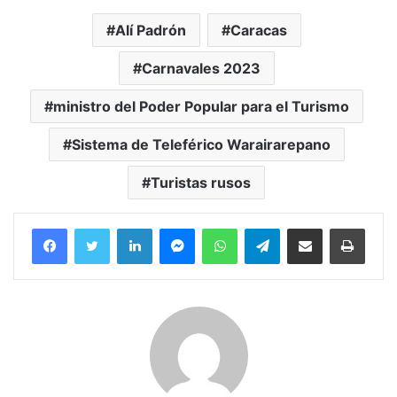
Alí Padrón
Caracas
Carnavales 2023
ministro del Poder Popular para el Turismo
Sistema de Teleférico Warairarepano
Turistas rusos
Facebook
Twitter
LinkedIn
Messenger
WhatsApp
Telegram
Compartir por correo electrónico
Imprim