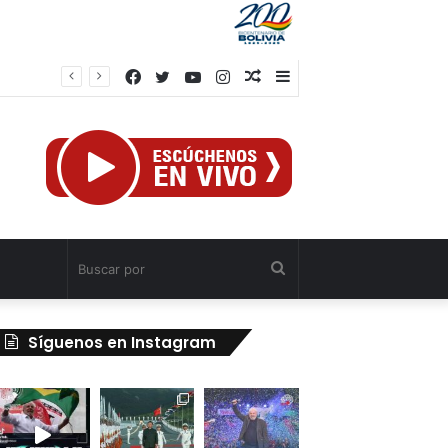
Facebook
Twitter
YouTube
Instagram
Publicación
Barra
al
lateral
azar
Buscar
por
Síguenos en Instagram