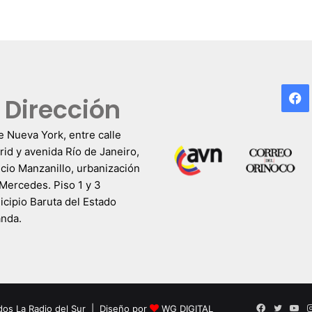
F
Dirección
e Nueva York, entre calle
id y avenida Río de Janeiro,
icio Manzanillo, urbanización
Mercedes. Piso 1 y 3
cipio Baruta del Estado
anda.
Facebook
Twitter
Yo
dos La Radio del Sur | Diseño por
WG DIGITAL