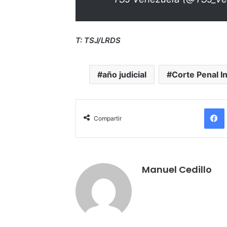
T: TSJ/LRDS
año judicial
Corte Penal I
Compartir
Manuel Cedillo