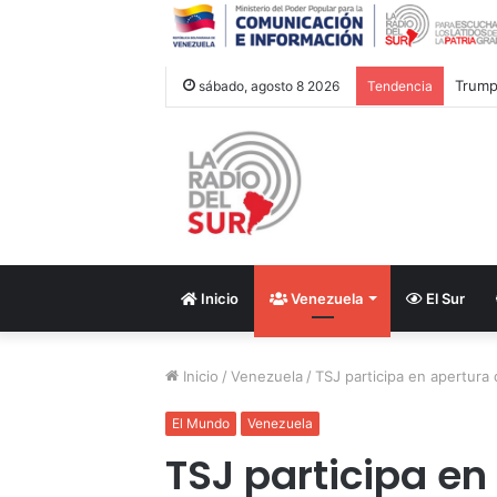
Trump 
sábado, agosto 8 2026
Tendencia
Inicio
Venezuela
El Sur
Inicio
/
Venezuela
/
TSJ participa en apertura d
El Mundo
Venezuela
TSJ participa en