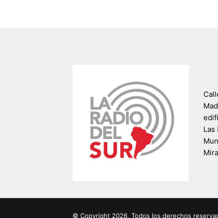
Call
Madr
edif
Las 
Muni
Mir
© Copyright 2026, Todos los derechos reserva