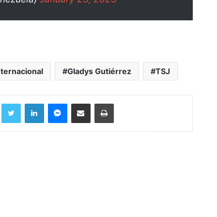
nternacional
Gladys Gutiérrez
TSJ
Facebook
Twitter
LinkedIn
Messenger
Compartir por correo electrónico
Imprimir