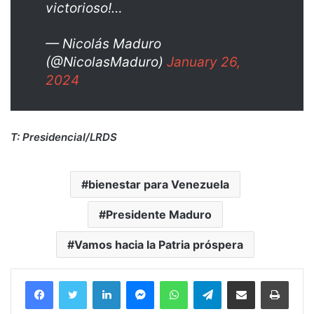
victorioso!…
— Nicolás Maduro
(@NicolasMaduro)
January 26,
2024
T: Presidencial/LRDS
bienestar para Venezuela
Presidente Maduro
Vamos hacia la Patria próspera
Facebook
Twitter
LinkedIn
Messenger
WhatsApp
Telegram
Compartir por correo electrónico
Imprim