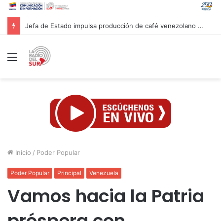
Arreo movilizó a más de seis mil mautes en Apure
Menú
Inicio
/
Poder Popular
Poder Popular
Principal
Venezuela
Vamos hacia la Patria
próspera con